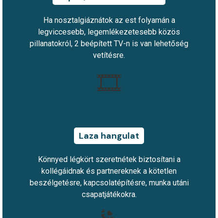
Ha nosztalgiáznátok az est folyamán a
legviccesebb, legemlékezetesebb közös
pillanatokról, 2 beépített TV-n is van lehetőség
vetítésre.
🎞️
Laza hangulat
Könnyed légkört szeretnétek biztosítani a
kollégáidnak és partnereknek a kötetlen
beszélgetésre, kapcsolatépítésre, munka utáni
csapatjátékokra.