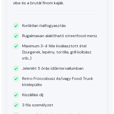
vibe és a brutál finom kaják.
Korlátlan italfogyasztás
Rugalmasan alakítható streetfood menü
Maximum 3-4 féle kiválasztott étel
(burgerek, lepény, tortilla, grill kolbász
stb..)
Jelenlét 5 órás időintervallumban
Retro Fröccsbusz és/vagy Food Truck
kitelepülés
Kiszállási díj
3 fős személyzet