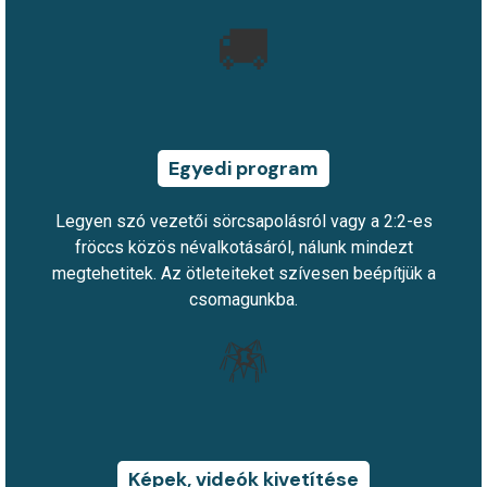
🚚
Egyedi program
Legyen szó vezetői sörcsapolásról vagy a 2:2-es
fröccs közös névalkotásáról, nálunk mindezt
megtehetitek. Az ötleteiteket szívesen beépítjük a
csomagunkba.
🪅
Képek, videók kivetítése