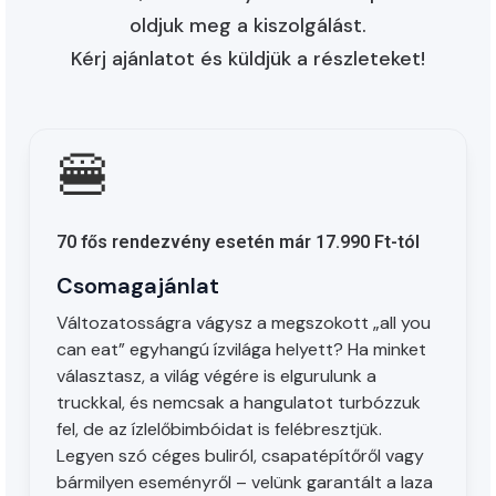
oldjuk meg a kiszolgálást.
Kérj ajánlatot és küldjük a részleteket!
🍔
70 fős rendezvény esetén már 17.990 Ft-tól
Csomagajánlat
Változatosságra vágysz a megszokott „all you
can eat” egyhangú ízvilága helyett? Ha minket
választasz, a világ végére is elgurulunk a
truckkal, és nemcsak a hangulatot turbózzuk
fel, de az ízlelőbimbóidat is felébresztjük.
Legyen szó céges buliról, csapatépítőről vagy
bármilyen eseményről – velünk garantált a laza