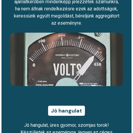
ajánlatkérőben mindenképp jelezzétek számunkra,
ha nem állnak rendelkezésre ezek az adottságok,
keressünk együtt megoldást, béreljünk aggregátort
az eseményre.
Jó hangulat
Jó hangulat, üres gyomor, szomjas torok!
Készüljetek az eseményre, legyen az céges